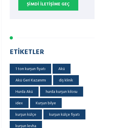
ŞIMDI İLETIŞIME GEÇ
ETIKETLER
1 ton kurşun fiyatı
Akü
Akü Geri Kazanımı
diş klinik
Hurda Akü
hurda kurşun kilosu
idex
Kurşun bilye
kurşun külçe
kurşun külçe fiyatı
kurşun levha