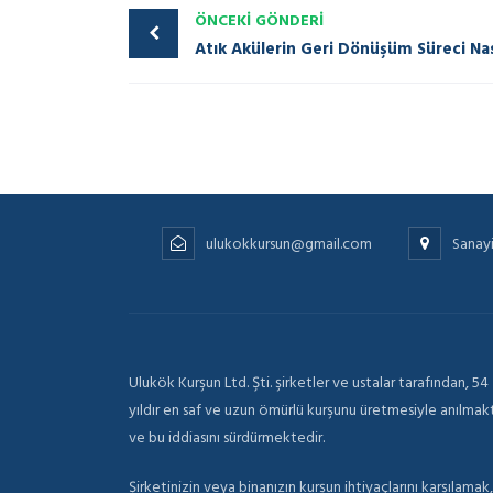
ÖNCEKI GÖNDERI
ulukokkursun@gmail.com
Sanay
Ulukök Kurşun Ltd. Şti. şirketler ve ustalar tarafından, 54
yıldır en saf ve uzun ömürlü kurşunu üretmesiyle anılmak
ve bu iddiasını sürdürmektedir.
Şirketinizin veya binanızın kurşun ihtiyaçlarını karşılamak,