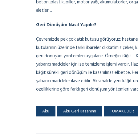
beton, plastik, piller, motor yağı, akümülatörler, organ
aletler…
Geri Dönüşüm Nasıl Yapılır?
Çevremizde pek çok atık kutusu görüyoruz; hastanele
kutularının üzerinde farklı ibareler dikkatimiz çeker;
geri dönüşüm yöntemleri uygulanır. Örneğin kâğıt… Kâğıt
yabancı maddeler için ise temizleme işlemi vardır. Hazır
kâğıt sürekli geri dönüşüm ile kazanılmaz elbette. Her 
yabancı maddeler ilave edilir. Aksi halde yeni kâğıt 
özelliklerine göre farklı geri dönüşüm yöntemleri vard
Akü
Akü Geri Kazanımı
TÜMAKÜDER