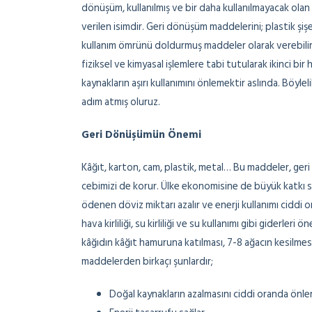
dönüşüm, kullanılmış ve bir daha kullanılmayacak olan
verilen isimdir. Geri dönüşüm maddelerini; plastik şişel
kullanım ömrünü doldurmuş maddeler olarak verebiliri
fiziksel ve kimyasal işlemlere tabi tutularak ikinci 
kaynakların aşırı kullanımını önlemektir aslında. Böyle
adım atmış oluruz.
Geri Dönüşümün Önemi
Kâğıt, karton, cam, plastik, metal… Bu maddeler, ge
cebimizi de korur. Ülke ekonomisine de büyük katkı 
ödenen döviz miktarı azalır ve enerji kullanımı ciddi o
hava kirliliği, su kirliliği ve su kullanımı gibi giderler
kâğıdın kâğıt hamuruna katılması, 7-8 ağacın kesilme
maddelerden birkaçı şunlardır;
Doğal kaynakların azalmasını ciddi oranda önle