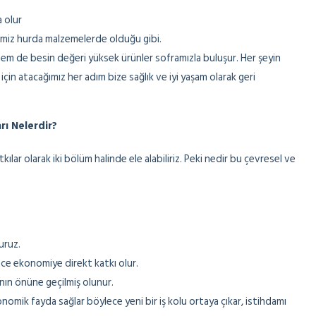
a olur
imiz hurda malzemelerde olduğu gibi.
hem de besin değeri yüksek ürünler soframızla buluşur. Her şeyin
in atacağımız her adım bize sağlık ve iyi yaşam olarak geri
ı Nelerdir?
ar olarak iki bölüm halinde ele alabiliriz. Peki nedir bu çevresel ve
uruz.
ce ekonomiye direkt katkı olur.
mının önüne geçilmiş olunur.
omik fayda sağlar böylece yeni bir iş kolu ortaya çıkar, istihdamı