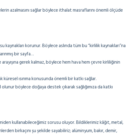
erin azalmasını sağlar böylece ithalat masraflarını önemli ölçüde
u kaynakları korunur. Böylece aslında tüm bu “kirlilik kaynakları”na
 arınmış bir sayfa…
arayışına gerek kalmaz, böylece hem hava hem çevre kirliliğinin
küresel ısınma konusunda önemli bir katkı sağlar.
el olunur böylece doğaya destek çıkarak sağlığımıza da katkı
iden kullanabileceğimiz sorusu oluyor. Bildiklerimiz kâğıt, metal,
rden birkaçını şu şekilde sayabiliriz; alüminyum, bakır, demir,