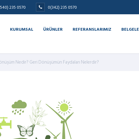
(540) 235 0570
0(342) 235 0570
KURUMSAL
ÜRÜNLER
REFERANSLARIMIZ
BELGELE
önüşüm Nedir? Geri Dönüşümün Faydaları Nelerdir?