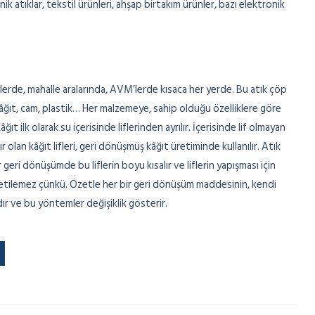
ik atıklar, tekstil ürünleri, ahşap birtakım ürünler, bazı elektronik
rde, mahalle aralarında, AVM’lerde kısaca her yerde. Bu atık çöp
 kâğıt, cam, plastik… Her malzemeye, sahip olduğu özelliklere göre
 ilk olarak su içerisinde liflerinden ayrılır. İçerisinde lif olmayan
 olan kâğıt lifleri, geri dönüşmüş kâğıt üretiminde kullanılır. Atık
geri dönüşümde bu liflerin boyu kısalır ve liflerin yapışması için
üretilemez çünkü. Özetle her bir geri dönüşüm maddesinin, kendi
ır ve bu yöntemler değişiklik gösterir.