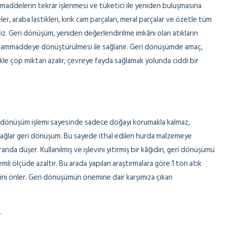
 maddelerin tekrar işlenmesi ve tüketici ile yeniden buluşmasına
er, araba lastikleri, kırık cam parçaları, meral parçalar ve özetle tüm
z. Geri dönüşüm, yeniden değerlendirilme imkânı olan atıkların
bir hammaddeye dönüştürülmesi ile sağlanır. Geri dönüşümde amaç,
likle çöp miktarı azalır; çevreye fayda sağlamak yolunda ciddi bir
ri dönüşüm işlemi sayesinde sadece doğayı korumakla kalmaz,
sağlar geri dönüşüm. Bu sayede ithal edilen hurda malzemeye
randa düşer. Kullanılmış ve işlevini yitirmiş bir kâğıdın, geri dönüşümü
i önemli ölçüde azaltır. Bu arada yapılan araştırmalara göre 1 ton atık
sini önler. Geri dönüşümün önemine dair karşımıza çıkan
r