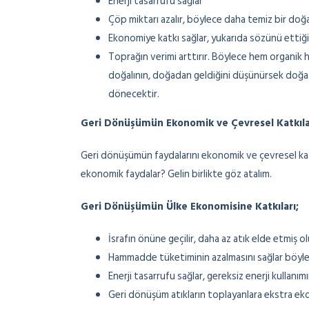
Enerji tasarrufu sağlar
Çöp miktarı azalır, böylece daha temiz bir doğ
Ekonomiye katkı sağlar, yukarıda sözünü ettiğ
Toprağın verimi arttırır. Böylece hem organik 
doğalının, doğadan geldiğini düşünürsek doğa iç
dönecektir.
Geri Dönüşümün Ekonomik ve Çevresel Katkılar
Geri dönüşümün faydalarını ekonomik ve çevresel katkıl
ekonomik faydalar? Gelin birlikte göz atalım.
Geri Dönüşümün Ülke Ekonomisine Katkıları;
İsrafın önüne geçilir, daha az atık elde etmiş ol
Hammadde tüketiminin azalmasını sağlar böyle
Enerji tasarrufu sağlar, gereksiz enerji kullanı
Geri dönüşüm atıkların toplayanlara ekstra ekon