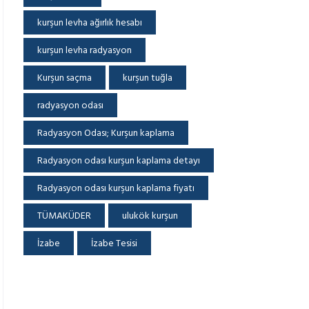
kurşun levha ağırlık hesabı
kurşun levha radyasyon
Kurşun saçma
kurşun tuğla
radyasyon odası
Radyasyon Odası; Kurşun kaplama
Radyasyon odası kurşun kaplama detayı
Radyasyon odası kurşun kaplama fiyatı
TÜMAKÜDER
ulukök kurşun
İzabe
İzabe Tesisi