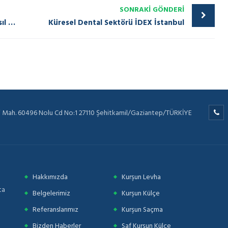
SONRAKI GÖNDERI
Atık Akülerin Geri Dönüşüm Süreci Nasıl Yapılır?
Küresel Dental Sektörü İDEX İstanbul
i Mah. 60496 Nolu Cd No:1 27110 Şehitkamil/Gaziantep/TÜRKİYE
Hakkımızda
Kurşun Levha
ta
Belgelerimiz
Kurşun Külçe
Referanslarımız
Kurşun Saçma
Bizden Haberler
Saf Kurşun Külçe