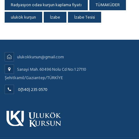
Radyasyon odası kurşun kaplama fiyatı
TÜMAKÜDER
ulukök kurşun
İzabe
İzabe Tesisi
ulukokkursun@gmail.com
Sanayi Mah. 60496 Nolu Cd No:1 27110
Şehitkamil/Gaziantep/TÜRKİYE
0(540) 235 0570