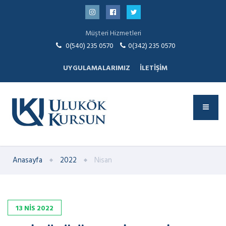
Müşteri Hizmetleri
0(540) 235 0570
0(342) 235 0570
UYGULAMALARIMIZ
İLETIŞIM
Anasayfa
2022
Nisan
13
NIS
2022