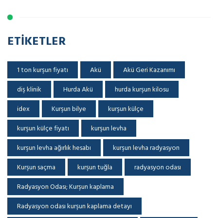
ETIKETLER
1 ton kurşun fiyatı
Akü
Akü Geri Kazanımı
diş klinik
Hurda Akü
hurda kurşun kilosu
idex
Kurşun bilye
kurşun külçe
kurşun külçe fiyatı
kurşun levha
kurşun levha ağırlık hesabı
kurşun levha radyasyon
Kurşun saçma
kurşun tuğla
radyasyon odası
Radyasyon Odası; Kurşun kaplama
Radyasyon odası kurşun kaplama detayı