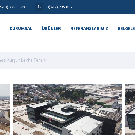
(540) 235 0570
0(342) 235 0570
KURUMSAL
ÜRÜNLER
REFERANSLARIMIZ
BELGELE
esi Kurşun Levha Temini