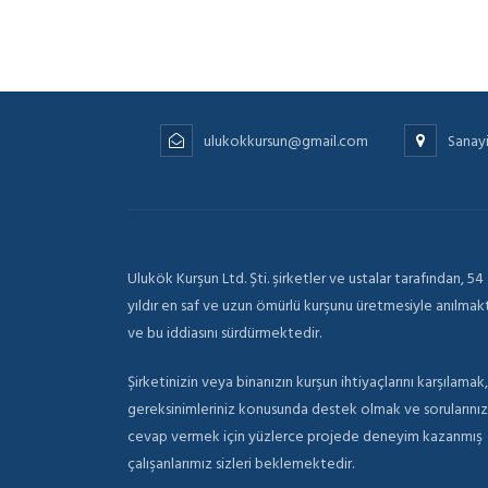
ulukokkursun@gmail.com
Sanay
Ulukök Kurşun Ltd. Şti. şirketler ve ustalar tarafından, 54
yıldır en saf ve uzun ömürlü kurşunu üretmesiyle anılmak
ve bu iddiasını sürdürmektedir.
Şirketinizin veya binanızın kurşun ihtiyaçlarını karşılamak,
gereksinimleriniz konusunda destek olmak ve sorularını
cevap vermek için yüzlerce projede deneyim kazanmış
çalışanlarımız sizleri beklemektedir.