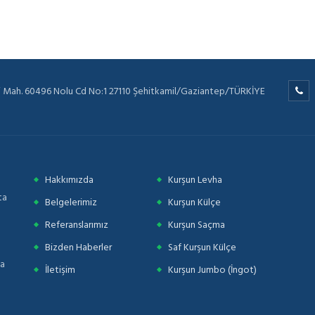
i Mah. 60496 Nolu Cd No:1 27110 Şehitkamil/Gaziantep/TÜRKİYE
Hakkımızda
Kurşun Levha
ta
Belgelerimiz
Kurşun Külçe
Referanslarımız
Kurşun Saçma
Bizden Haberler
Saf Kurşun Külçe
za
İletişim
Kurşun Jumbo (İngot)